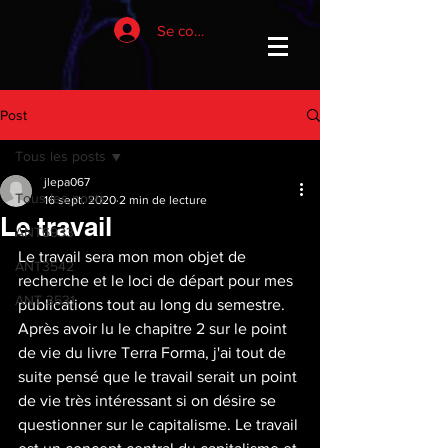
Se connecter
Post
Tous les posts
jlepa067
Tous les posts
16 sept. 2020
2 min de lecture
Le travail
ANT6933
Le travail sera mon mon objet de 
ANT3542
recherche et le loci de départ pour mes 
ANT 3531
publications tout au long du semestre. 
Après avoir lu le chapitre 2 sur le point 
de vie du livre Terra Forma, j'ai tout de 
suite pensé que le travail serait un point 
de vie très intéressant si on désire se 
questionner sur le capitalisme. Le travail 