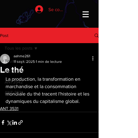
Se connecter
Post
Tous les posts
aahme261
Tous les posts
11 sept. 2025
1 min de lecture
Le thé
ANT6933
La production, la transformation en 
ANT3542
marchandise et la consommation 
ANT 3531
mondiale du thé tracent l'histoire et les 
dynamiques du capitalisme global.
ANT 3531