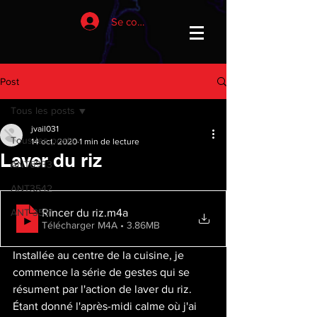
Se connecter
Post
Tous les posts
jvail031
Tous les posts
14 oct. 2020
1 min de lecture
Laver du riz
ANT6933
ANT3542
Rincer du riz
.m4a
ANT 3531
Télécharger M4A • 3.86MB
Installée au centre de la cuisine, je 
commence la série de gestes qui se 
résument par l'action de laver du riz. 
Étant donné l'après-midi calme où j'ai 