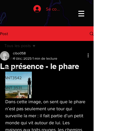
Se connecter
Post
Tous les posts
cibo058
Tous les posts
4 déc. 2025
1 min de lecture
La présence - le phare
ANT6933
ANT3542
ANT 3531
Dans cette image, on sent que le phare 
n’est pas seulement une tour qui 
surveille la mer : il fait partie d’un petit 
monde qui vit autour de lui. Les 
maisons aux toits rouges, les chemins 