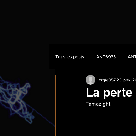
Tous les posts
ANT6933
AN
zrqiq057
23 janv. 
La perte
Tamazight 