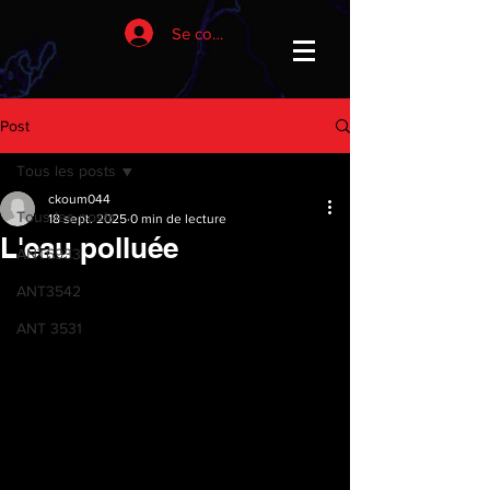
Se connecter
Post
Tous les posts
ckoum044
Tous les posts
18 sept. 2025
0 min de lecture
L'eau polluée
ANT6933
ANT3542
ANT 3531