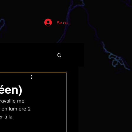
Se connecter
éen)
ravaille me 
 en lumière 2 
r à la 