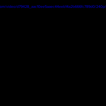
ic.com/video/d79428_aac10ee5aaec44eeb14a2b666fc789d0/240p/