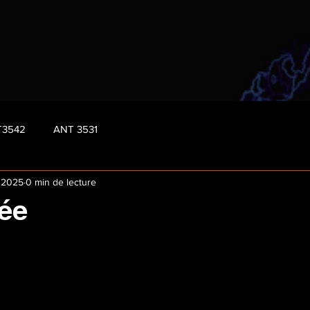
T3542
ANT 3531
. 2025
0 min de lecture
ée