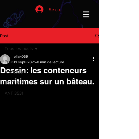
Se connecter
Post
Tous les posts
ellak069
Tous les posts
19 sept. 2025
0 min de lecture
Dessin: les conteneurs
ANT6933
maritimes sur un bâteau.
ANT3542
ANT 3531