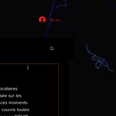
Se connecter
ocataires 
ée sur les 
t ces moments 
 couvre toutes 