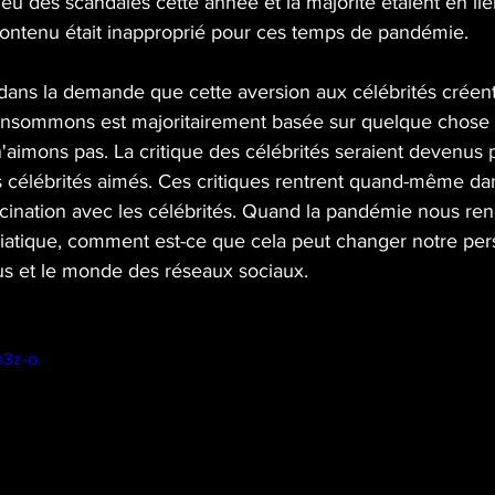
t eu des scandales cette année et la majorité étaient en l
ontenu était inapproprié pour ces temps de pandémie. 
dans la demande que cette aversion aux célébrités créen
nsommons est majoritairement basée sur quelque chose
aimons pas. La critique des célébrités seraient devenus p
s célébrités aimés. Ces critiques rentrent quand-même dan
cination avec les célébrités. Quand la pandémie nous r
atique, comment est-ce que cela peut changer notre per
s et le monde des réseaux sociaux.
s3z-o