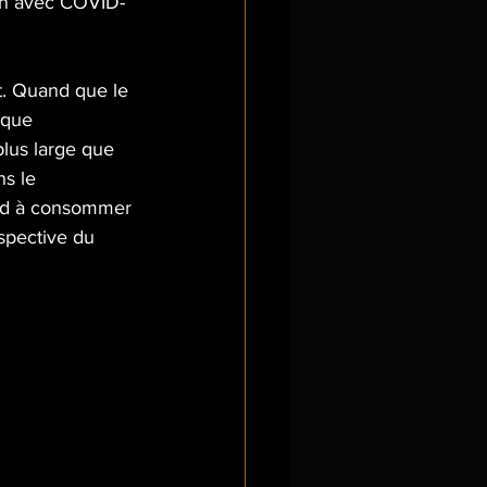
ien avec COVID-
t. Quand que le 
 que 
lus large que 
s le 
end à consommer 
spective du 