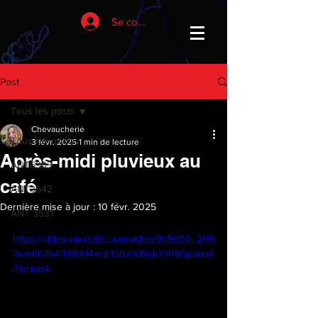
Se connecter
Post
Tous les posts
Chevaucherie
Tous les posts
3 févr. 2025
1 min de lecture
Après-midi pluvieux au
ANT6933
café
ANT3542
Dernière mise à jour :
10 févr. 2025
ANT 3531
https://video.wixstatic.com/video/9c9e00_2f19
7ead1b7b49889d4ecb150a9d8ab1/1080p/mp4
/file.mp4