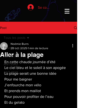
Se connecter
Post
Tous les posts
Noémie Burrs
Tous les posts
28 oct. 2025
1 min de lecture
Aller à la plage
ANT6933
En cette chaude journée d’été
ANT3542
Le ciel bleu et le soleil à son apogée
ANT 3531
La plage serait une bonne idée
Pour me baigner
J’enfourche mon vélo
Et prends mon maillot
Pour pouvoir profiter de l’eau
Et du gelato